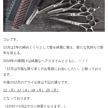
コレです。
12月は1年の締めくくりとして髪を綺麗に整え、新たな気持ちで新
年を迎える。
2018年の幕開けは綺麗なヘアスタイルとともに…！！！
『12月は可能な限り多くのお客様にお会いしたい』と願っており
ます。
今後の12月のアライ公休は下記の通りです。
11
（月）
12
（火）
18
（月）
25
（月）
となっております。
（12/31〜1/3はサロン休業となります。）