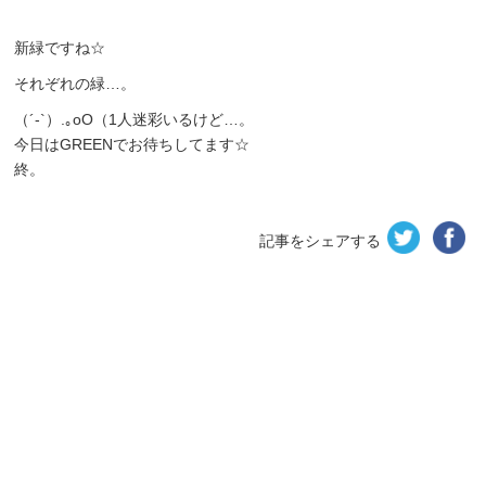
新緑ですね☆
それぞれの緑…。
（´-`）.｡oO（1人迷彩いるけど…。
今日はGREENでお待ちしてます☆
終。
記事をシェアする