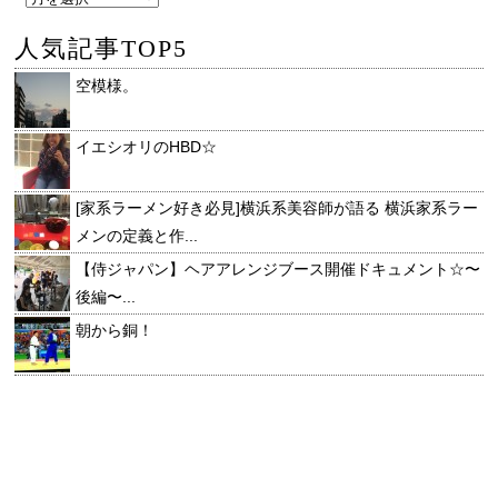
人気記事TOP5
空模様。
イエシオリのHBD☆
[家系ラーメン好き必見]横浜系美容師が語る 横浜家系ラー
メンの定義と作...
【侍ジャパン】ヘアアレンジブース開催ドキュメント☆〜
後編〜...
朝から銅！