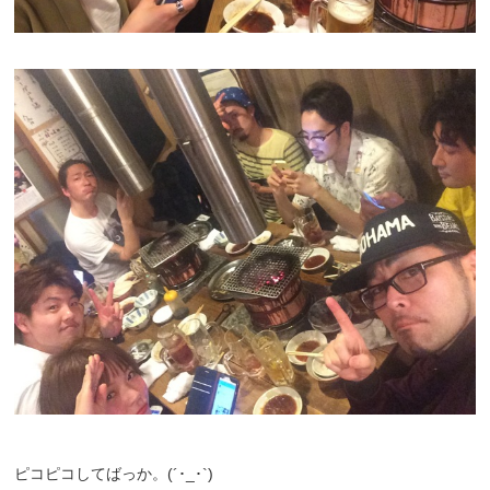
ピコピコしてばっか。(´･_･`)