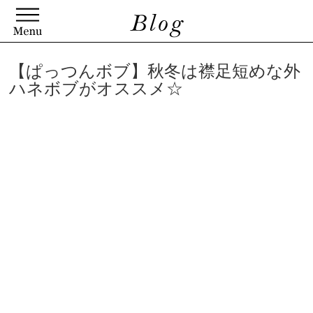
【ぱっつんボブ】秋冬は襟足短めな外
ハネボブがオススメ☆