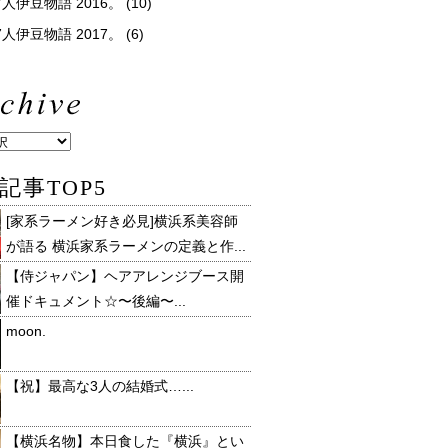
人伊豆物語 2016。
(10)
人伊豆物語 2017。
(6)
記事TOP5
[家系ラーメン好き必見]横浜系美容師
が語る 横浜家系ラーメンの定義と作...
【侍ジャパン】ヘアアレンジブース開
催ドキュメント☆〜後編〜...
moon.
【祝】最高な3人の結婚式…...
【横浜名物】本日食した『横浜』とい