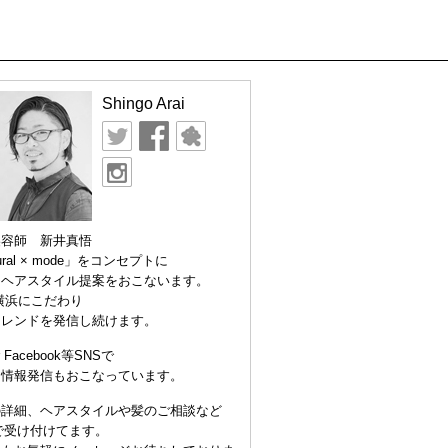
Shingo Arai
美容師 新井真悟
ural × mode」をコンセプトに
なヘアスタイル提案をおこないます。
横浜にこだわり
トレンドを発信し続けます。
er Facebook等SNSで
な情報発信もおこなっています。
の詳細、ヘアスタイルや髪のご相談など
Eで受け付けてます。