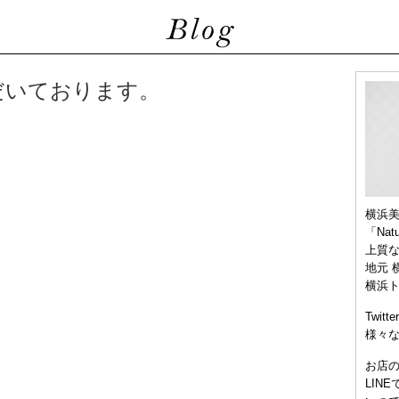
だいております。
横浜
「Nat
上質
地元 
横浜
Twitt
様々
お店
LIN