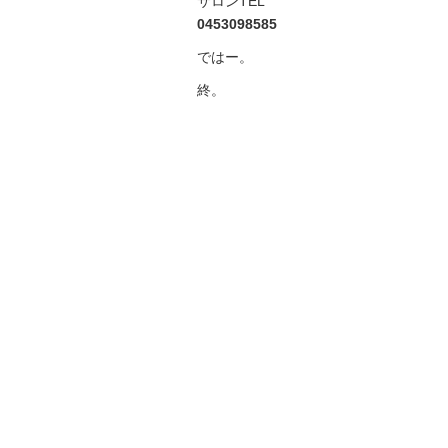
サロンTEL
0453098585
ではー。
終。