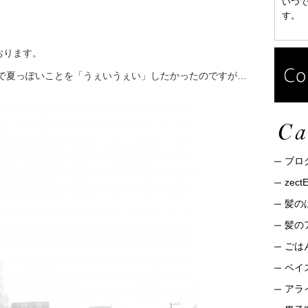
いつ
す。
？
ております。
で夏っぽいことを「うぇいうぇい」したかったのですが…
ブロ
zec
髪の
髪の
ごは
ベイ
アライ