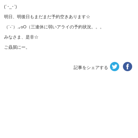
(´･_･`)
明日、明後日もまだまだ予約空きあります☆
（´-`）.｡oO（三連休に弱いアライの予約状況。。。
みなさま、是非☆
ご贔屓にー。
記事をシェアする