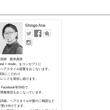
Shingo Arai
美容師 新井真悟
ural × mode」をコンセプトに
なヘアスタイル提案をおこないます。
横浜にこだわり
トレンドを発信し続けます。
er Facebook等SNSで
な情報発信もおこなっています。
の詳細、ヘアスタイルや髪のご相談など
Eで受け付けてます。