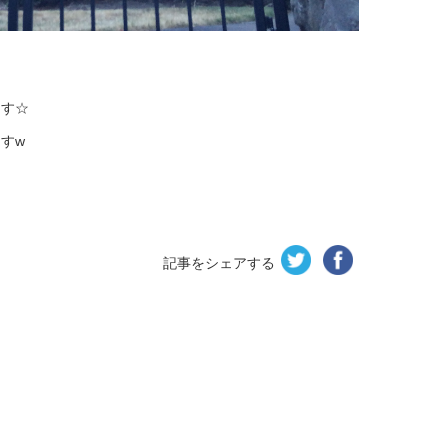
ます☆
すw
記事をシェアする