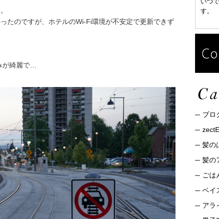
いつ
本。
す。
たのですが、ホテルのWi-Fi環境が不安定で更新できず
。
みが綺麗で…
ブロ
zec
髪の
髪の
ごは
ベイ
アライ