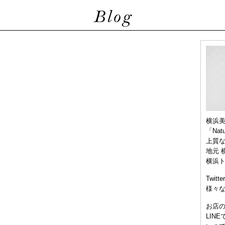
横浜
「Nat
上質
地元 
横浜
Twitt
様々
お店
LIN