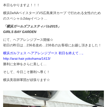
本日もやりますよ！！！
横浜DeNAベイスターズVS広島東洋カープ で行われる女性のため
のスペシャル2dayイベント…
「横浜ガールズフェスティバル2015」
GIRLS BAY GARDEN
にて、ヘアアレンジブース開催☆
初日の昨日は…236名改め…238名のお客様にお越し頂きました！
横浜ガルフェス ヘアアレンジブース 初日を終えて…。
http://arai-hair.yokohama/1413/
勝利に女神をさらに美しく…
そして、今日こそ勝利へ導く！
横浜美容師軍団が頑張ります☆