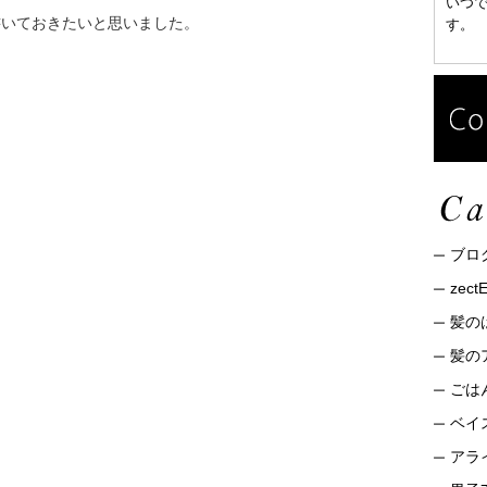
いつ
書いておきたいと思いました。
す。
ブロ
zec
髪の
髪の
ごは
ベイ
アライ