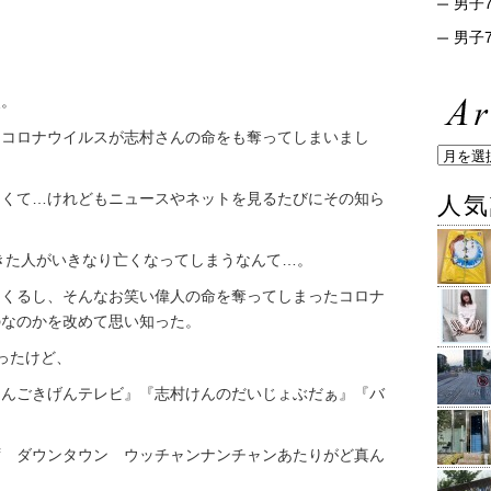
男子7
男子7
炎。
うコロナウイルスが志村さんの命をも奪ってしまいまし
なくて…けれどもニュースやネットを見るたびにその知ら
人気
きた人がいきなり亡くなってしまうなんて…。
てくるし、そんなお笑い偉人の命を奪ってしまったコロナ
のなのかを改めて思い知った。
ったけど、
ゃんごきげんテレビ』『志村けんのだいじょぶだぁ』『バ
ず ダウンタウン ウッチャンナンチャンあたりがど真ん