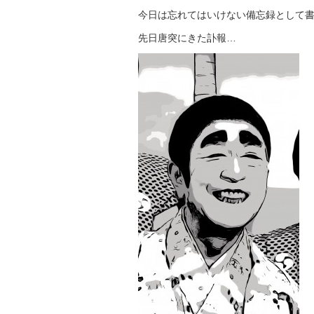
今日は忘れてはいけない備忘録として
先日唐突にきた訃報…