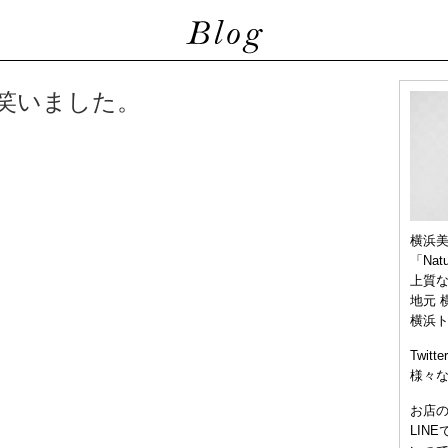
笑いました。
横浜
「Nat
上質
地元 
横浜
Twitt
様々
お店
LIN