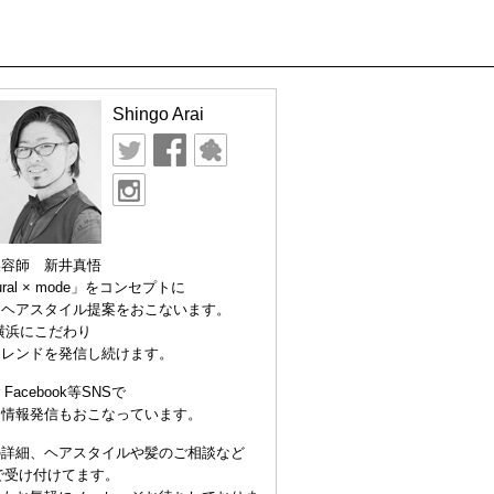
Shingo Arai
美容師 新井真悟
ural × mode」をコンセプトに
なヘアスタイル提案をおこないます。
横浜にこだわり
トレンドを発信し続けます。
er Facebook等SNSで
な情報発信もおこなっています。
の詳細、ヘアスタイルや髪のご相談など
Eで受け付けてます。