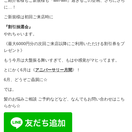
ご紹介者様もご新規様も『win-win』過ぎるこの企画、さらにさら
に…！
ご新規様は初回ご来店時に
『割引抽選会』
やれちゃいます。
《最大6000円分の次回ご来店以降にご利用いただける割引券をプ
レゼント》
もう今月は大盤振る舞いすぎて、もはや感覚がマヒってます。
とにかく6月は《
アニバーサリー月間
》！
6月、どうぞご贔屓に☆
では。
髪のお悩みご相談 ご予約などなど、なんでもお問い合わせはこち
らから☆