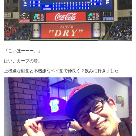
「こいほーーー。」
はい、カープの勝。
上機嫌な鯉党と不機嫌なベイ党で仲良く？飲みに行きました