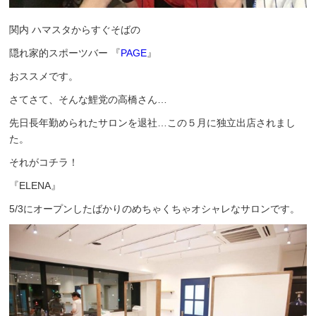
関内 ハマスタからすぐそばの
隠れ家的スポーツバー 『
PAGE
』
おススメです。
さてさて、そんな鯉党の高橋さん…
先日長年勤められたサロンを退社…この５月に独立出店されまし
た。
それがコチラ！
『ELENA』
5/3にオープンしたばかりのめちゃくちゃオシャレなサロンです。