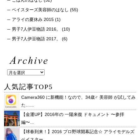
ベイスターズ美容師のはなし
(55)
アライの夏休み 2015
(1)
男子7人伊豆物語 2016。
(10)
男子7人伊豆物語 2017。
(6)
人気記事TOP5
Camera360 に新機能！なので、34歳♂ 美容師 が試してみ
た…...
【金運UP】2016年の 一陽来復 ドキュメント 〜参拝
編〜...
【球春到来！】2016 プロ野球開幕記念☆ アライモデルズ
ベイスター...