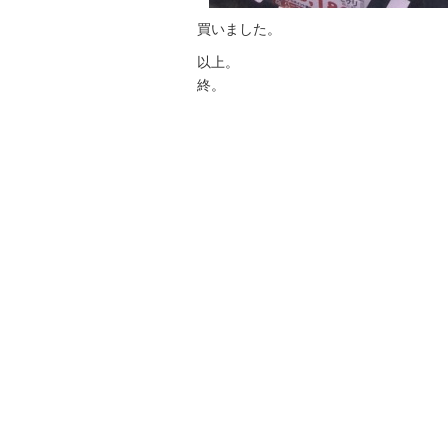
買いました。
以上。
終。