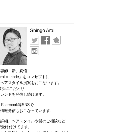
Shingo Arai
美容師 新井真悟
ural × mode」をコンセプトに
なヘアスタイル提案をおこないます。
横浜にこだわり
トレンドを発信し続けます。
er Facebook等SNSで
な情報発信もおこなっています。
の詳細、ヘアスタイルや髪のご相談など
Eで受け付けてます。