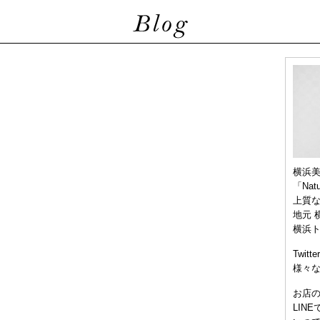
横浜
「Nat
上質
地元 
横浜
Twitt
様々
お店
LIN