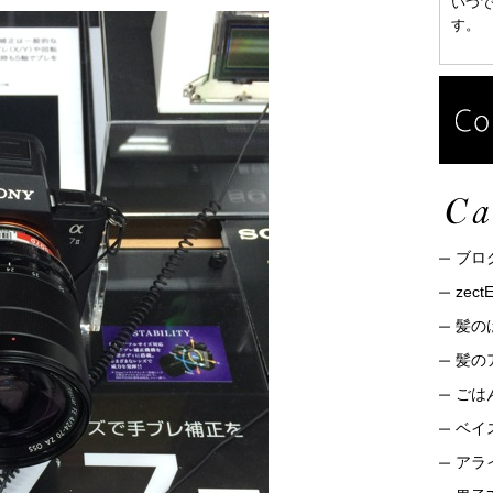
いつ
す。
ブロ
zec
髪の
髪の
ごは
ベイ
アライ