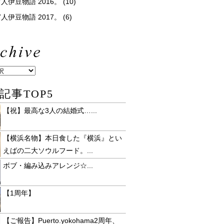
人伊豆物語 2016。
(10)
人伊豆物語 2017。
(6)
記事TOP5
【祝】最高な3人の結婚式…...
【横浜名物】本日食した『横浜』とい
えばの二大ソウルフード。...
ボブ・編み込みアレンジ☆...
【1周年】
【ご報告】Puerto.yokohama2周年、