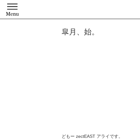
皐月、始。
どもー zectEAST アライです。