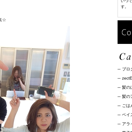
いつ
す。
写真☆
ブロ
zec
髪の
髪の
ごは
ベイ
アライ