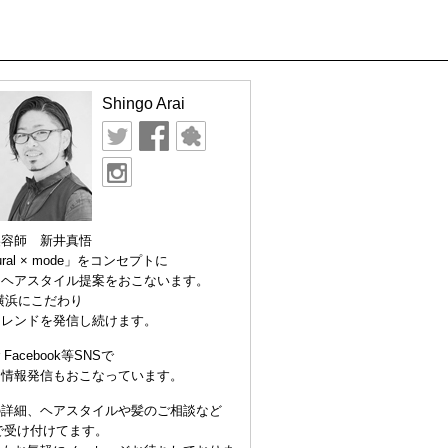
Shingo Arai
美容師 新井真悟
ural × mode」をコンセプトに
なヘアスタイル提案をおこないます。
横浜にこだわり
トレンドを発信し続けます。
er Facebook等SNSで
な情報発信もおこなっています。
の詳細、ヘアスタイルや髪のご相談など
Eで受け付けてます。