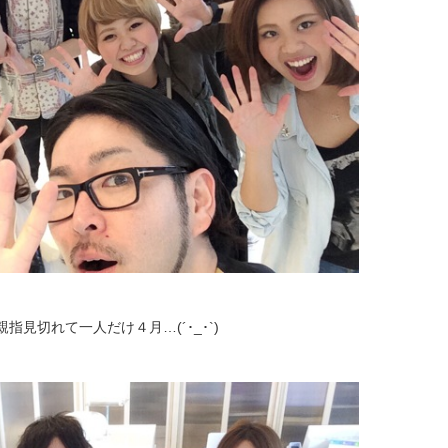
見切れて一人だけ４月…(´･_･`)