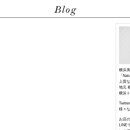
横浜
「Nat
上質
地元 
横浜
Twitt
様々
お店
LIN