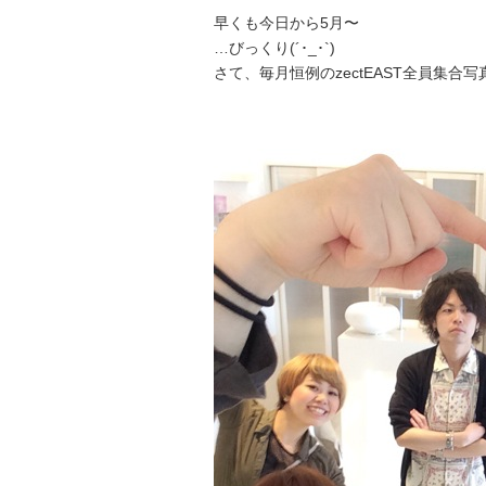
早くも今日から5月〜
…びっくり(´･_･`)
さて、毎月恒例のzectEAST全員集合