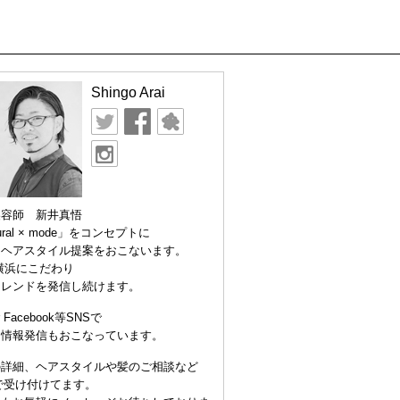
Shingo Arai
美容師 新井真悟
ural × mode」をコンセプトに
なヘアスタイル提案をおこないます。
横浜にこだわり
トレンドを発信し続けます。
er Facebook等SNSで
な情報発信もおこなっています。
の詳細、ヘアスタイルや髪のご相談など
Eで受け付けてます。