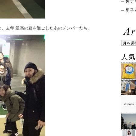
男子7
男子7
と、去年 最高の夏を過ごしたあのメンバーたち。
人気