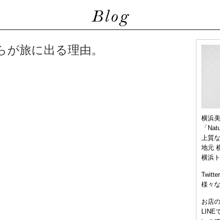
僕らが旅に出る理由。
横浜
「Nat
上質
地元 
横浜
Twitt
様々
お店
LIN