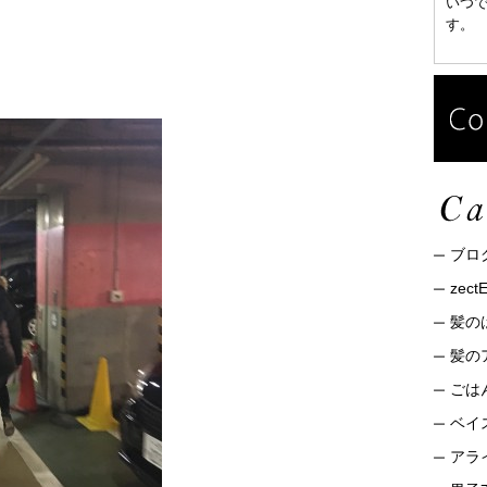
いつ
す。
ブロ
zec
髪の
髪の
ごは
ベイ
アライ