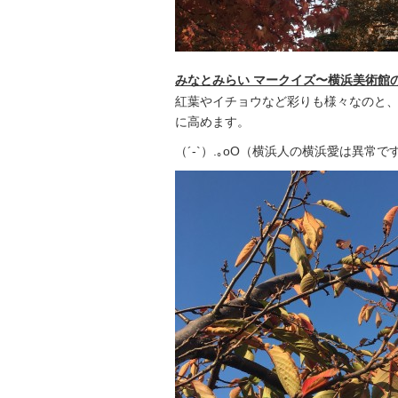
みなとみらい マークイズ〜横浜美術館
紅葉やイチョウなど彩りも様々なのと
に高めます。
（´-`）.｡oO（横浜人の横浜愛は異常で