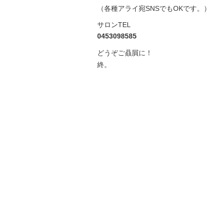
（各種アライ宛SNSでもOKです。）
サロンTEL
0453098585
どうぞご贔屓に！
終。