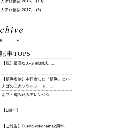
人伊豆物語 2016。
(10)
人伊豆物語 2017。
(6)
記事TOP5
【祝】最高な3人の結婚式…...
【横浜名物】本日食した『横浜』とい
えばの二大ソウルフード。...
ボブ・編み込みアレンジ☆...
【1周年】
【ご報告】Puerto.yokohama2周年、