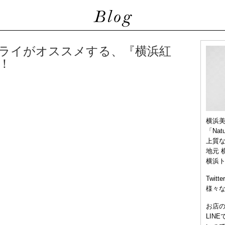
アライがオススメする、『横浜紅
！
横浜
「Nat
上質
地元 
横浜
Twitt
様々
お店
LIN