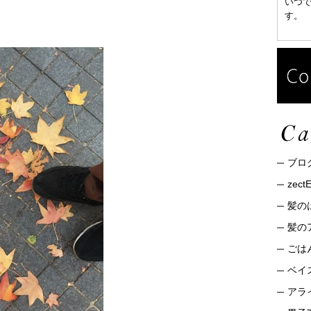
いつ
す。
ブロ
zec
髪の
髪の
ごは
ベイ
アライ