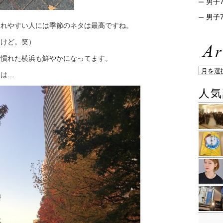
男子7
男子7
されやすい人には季節のネタは最高ですね。
いけど。笑）
見慣れた横浜も鮮やかになってます。
トは…
人気