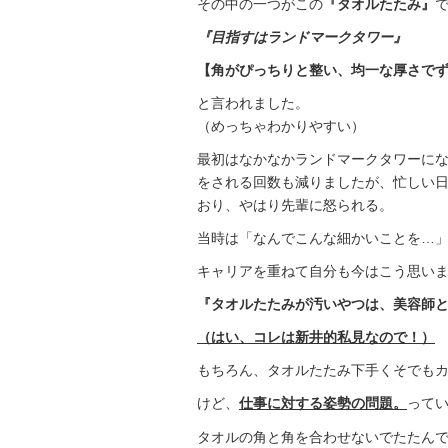
その中の一つがこの
『タオルたたみ』
『目指すはランドマークタワー』
【角がぴっちりと整い、均一な厚さで
と言われました。
（めっちゃわかりやすい）
最初はなかなかランドマークタワーに
をされる回数も減りましたが、忙しい
おり、やはり先輩に怒られる。
当時は「なんでこんな細かいことを…
キャリアを重ねて自分も今はこう思い
『タオルたたみが汚いやつは、美容師
（はい、コレは新井的私見なので！）
もちろん、タオルたたみ下手くそでも
けど、
仕事に対する姿勢の問題。
って
タオルの角と角を合わせないでたたん