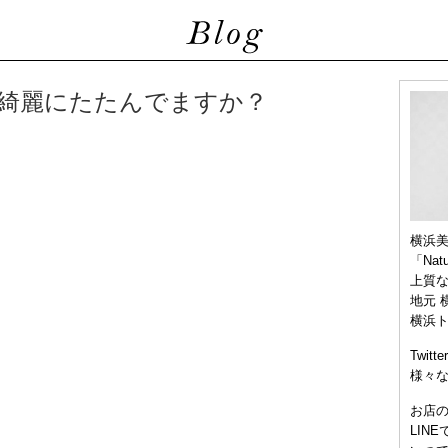
綺麗にたたんでますか？
横浜
「Nat
上質
地元 
横浜
Twitt
様々
お店
LIN