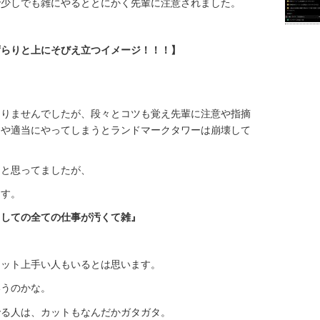
で少しでも雑にやるととにかく先輩に注意されました。
ずらりと上にそびえ立つイメージ！！！】
なりませんでしたが、段々とコツも覚え先輩に注意や指摘
日や適当にやってしまうとランドマークタワーは崩壊して
」と思ってましたが、
ます。
としての全ての仕事が汚くて雑』
カット上手い人もいるとは思います。
いうのかな。
でる人は、カットもなんだかガタガタ。