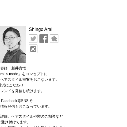
Shingo Arai
美容師 新井真悟
ural × mode」をコンセプトに
なヘアスタイル提案をおこないます。
横浜にこだわり
トレンドを発信し続けます。
er Facebook等SNSで
な情報発信もおこなっています。
の詳細、ヘアスタイルや髪のご相談など
Eで受け付けてます。