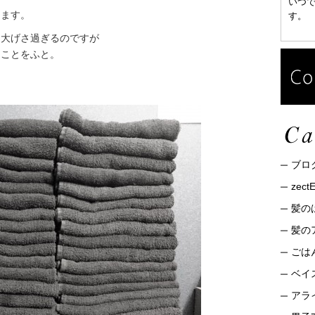
いつ
ります。
す。
ら大げさ過ぎるのですが
ることをふと。
ブロ
zec
髪の
髪の
ごは
ベイ
アライ