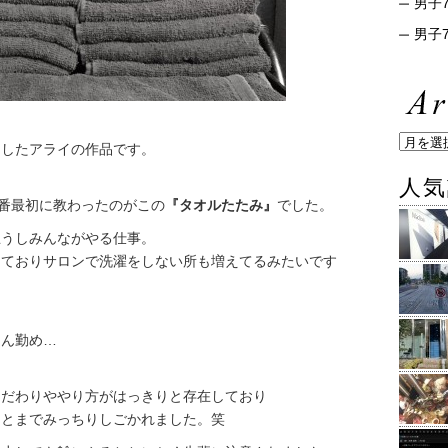
男子7
男子7
をしたアライの作品です。
人気
1番最初に教わったのがこの
『タオルたたみ』
でした。
思うしみんながやる仕事。
きておりサロンで洗濯をしない所も増えてるみたいです
さん勤め…
こだわりややり方がはっきりと存在しており
ことまでみっちりしごかれました。笑