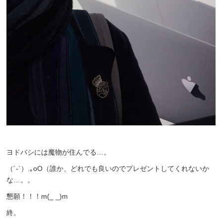
ヨドバシには魔物が住んでる…。
（´-`）.｡oO（誰か、どれでも良いのでプレゼントしてくれないか
な…。。
懇願！！！m(_ _)m
終。