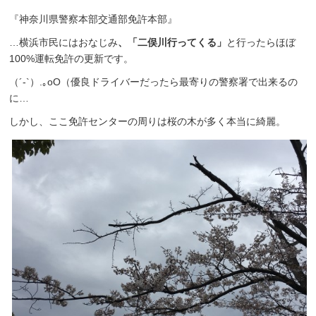
『神奈川県警察本部交通部免許本部』
…横浜市民にはおなじみ
、「二俣川行ってくる」
と行ったらほぼ
100%運転免許の更新です。
（´-`）.｡oO（優良ドライバーだったら最寄りの警察署で出来るの
に…
しかし、ここ免許センターの周りは桜の木が多く本当に綺麗。