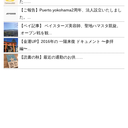
た…...
【ご報告】Puerto.yokohama2周年、法人設立いたしまし
た。...
【ベイ記事】 ベイスターズ美容師、聖地ハマスタ凱旋。
オープン戦を観...
【金運UP】2016年の 一陽来復 ドキュメント 〜参拝
編〜...
【読書の秋】最近の通勤のお供…...