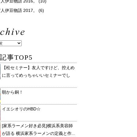
人伊豆物語 2016。
(10)
人伊豆物語 2017。
(6)
記事TOP5
【松セミナー】友人ですけど、控えめ
に言ってめっちゃいいセミナーでし
朝から銅！
イエシオリのHBD☆
[家系ラーメン好き必見]横浜系美容師
が語る 横浜家系ラーメンの定義と作...