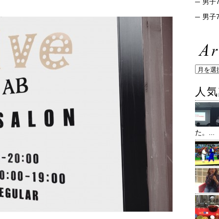
男子7
男子7
人気
た。...