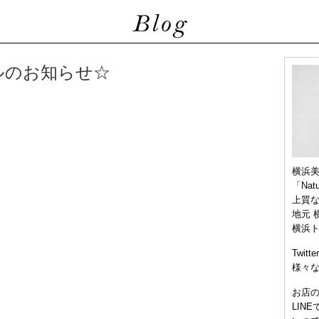
ルのお知らせ☆
横浜
「Nat
上質
地元 
横浜
Twitt
様々
お店
LIN