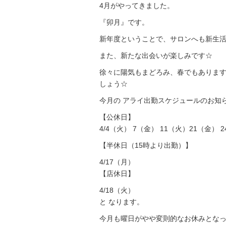
4月がやってきました。
『卯月』です。
新年度ということで、サロンへも新生
また、新たな出会いが楽しみです☆
徐々に陽気もまどろみ、春でもありま
しょう☆
今月の アライ出勤スケジュールのお知
【公休日】
4/4（火） 7（金） 11（火）21（金） 
【半休日（15時より出勤）】
4/17（月）
【店休日】
4/18（火）
と なります。
今月も曜日がやや変則的なお休みとな