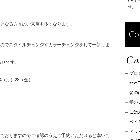
いつ
す。
活となる方々のご来店も多くなります。
すのでスタイルチェンジやカラーチェンジをして一新しま
らせです。
ブロ
24（月）28（金）
zec
髪の
髪の
ごは
ベイ
アライ
っておりますのでご確認のうえご予約いただけると幸いで