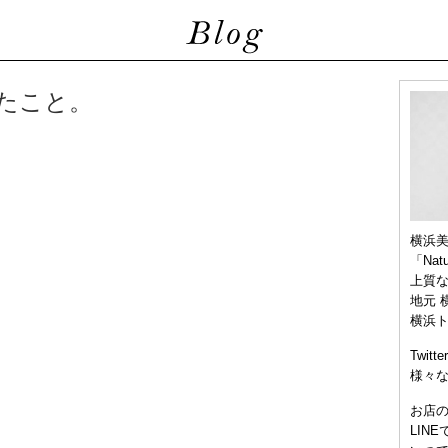
たこと。
横浜
「Nat
上質
地元 
横浜
Twitt
様々
お店
LIN