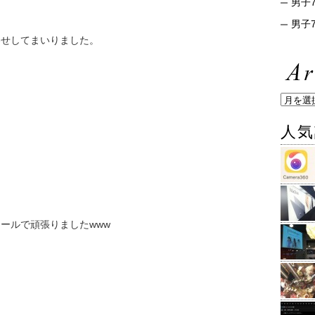
男子7
男子7
わせしてまいりました。
人気
ールで頑張りましたwww