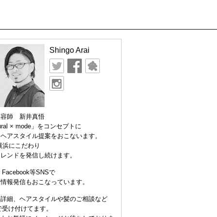
Shingo Arai
美容師 新井真悟
ural × mode」をコンセプトに
なヘアスタイル提案をおこないます。
横浜にこだわり
トレンドを発信し続けます。
er Facebook等SNSで
な情報発信もおこなっています。
の詳細、ヘアスタイルや髪のご相談など
Eで受け付けてます。