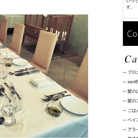
いつ
す。
ブロ
zec
髪の
髪の
ごは
ベイ
アライ