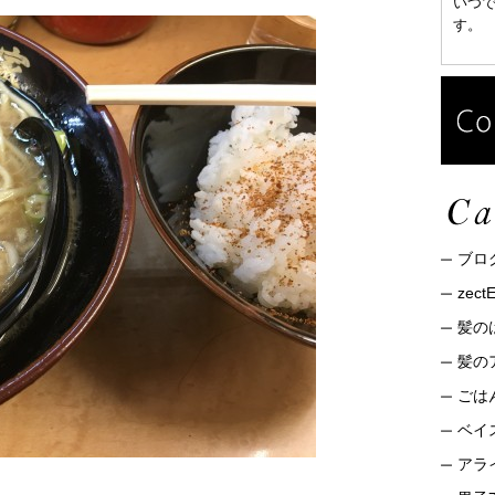
いつ
す。
ブロ
zec
髪の
髪の
ごは
ベイ
アライ