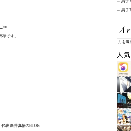
男子7
男子7
_)m
る所存です。
人気