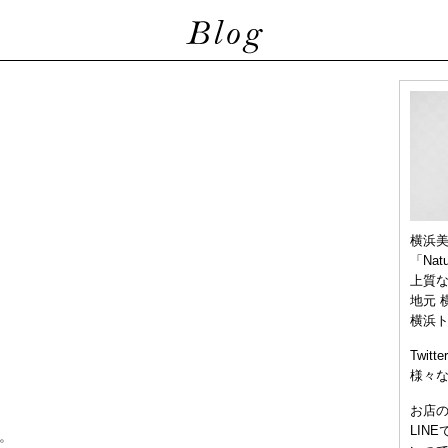
横浜
「Nat
上質
地元 
横浜
Twitt
様々
お店
LIN
。