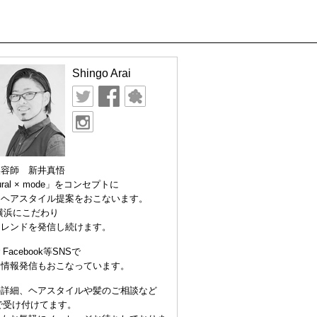
Shingo Arai
美容師 新井真悟
ural × mode」をコンセプトに
なヘアスタイル提案をおこないます。
横浜にこだわり
トレンドを発信し続けます。
er Facebook等SNSで
な情報発信もおこなっています。
の詳細、ヘアスタイルや髪のご相談など
Eで受け付けてます。