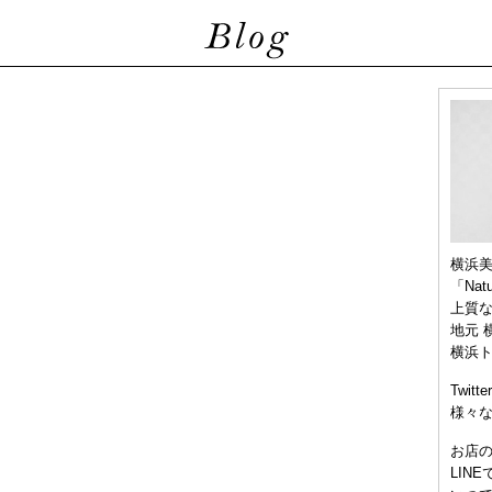
横浜
「Nat
上質
地元 
横浜
Twitt
様々
お店
LIN