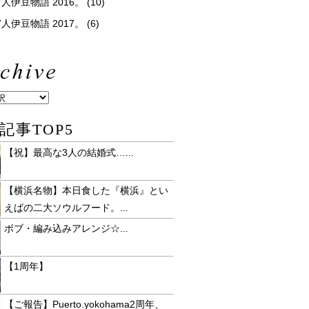
人伊豆物語 2016。
(10)
人伊豆物語 2017。
(6)
記事TOP5
【祝】最高な3人の結婚式…...
【横浜名物】本日食した『横浜』とい
えばの二大ソウルフード。...
ボブ・編み込みアレンジ☆...
【1周年】
【ご報告】Puerto.yokohama2周年、