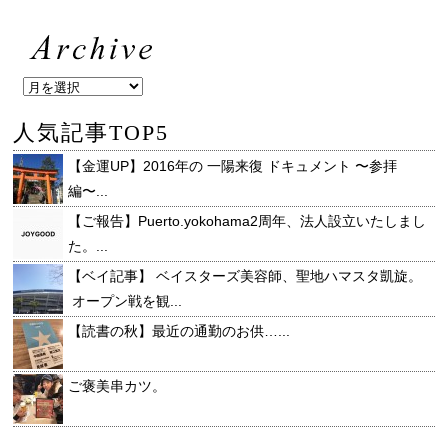
人気記事TOP5
【金運UP】2016年の 一陽来復 ドキュメント 〜参拝
編〜...
【ご報告】Puerto.yokohama2周年、法人設立いたしまし
た。...
【ベイ記事】 ベイスターズ美容師、聖地ハマスタ凱旋。
オープン戦を観...
【読書の秋】最近の通勤のお供…...
ご褒美串カツ。