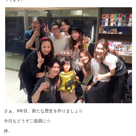
さぁ、9年目。新たな歴史を作りましょ☆
今日もどうぞご贔屓に☆
終。