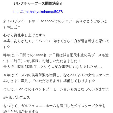
ジレクチャーブース開催決定☆
http://arai-hair.yokohama/5027/
多くのリツイートや…Facebookでのシェア…ありがとうございま
すm(_ _)m
心から御礼申し上げます☆
本当にありがたく、イベントに向けてさらに身が引き締まる思いで
す☆
昨年は、2日間でのべ333名（2日目は試合雨天中止の為ブースも途
中にて終了）のお客様にお越しいただきました！
最大待ち時間2時間半…という大変な事態にもなりましたが…。
今年はブース内の美容師数も増員し、なるべく多くの女性ファンの
みなさまに満足していただけるように準備しております☆
そして、SNSでのイベントプロモーションもおこなっていきます☆
#横浜ガルフェス
をつけて、ガルフェスユニホームを着用したベイスターズ女子を
続々と登場させます☆