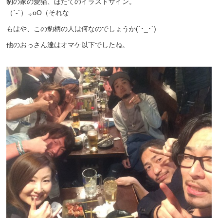
豹の家の愛猫、ほたてのイラストサイン。
（´-`）.｡oO（それな
もはや、この豹柄の人は何なのでしょうか(´･_･`)
他のおっさん達はオマケ以下でしたね。