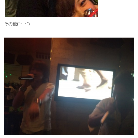
その他(´･_･`)