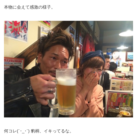
本物に会えて感激の様子。
何コレ(´･_･`) 豹柄、イキってるな。