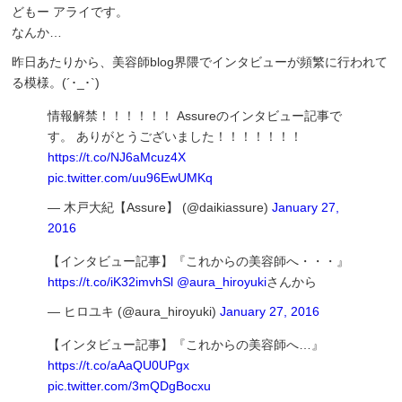
どもー アライです。
なんか…
昨日あたりから、美容師blog界隈でインタビューが頻繁に行われて
る模様。(´･_･`)
情報解禁！！！！！！ Assureのインタビュー記事で
す。 ありがとうございました！！！！！！！
https://t.co/NJ6aMcuz4X
pic.twitter.com/uu96EwUMKq
— 木戸大紀【Assure】 (@daikiassure)
January 27,
2016
【インタビュー記事】『これからの美容師へ・・・』
https://t.co/iK32imvhSl
@aura_hiroyuki
さんから
— ヒロユキ (@aura_hiroyuki)
January 27, 2016
【インタビュー記事】『これからの美容師へ…』
https://t.co/aAaQU0UPgx
pic.twitter.com/3mQDgBocxu