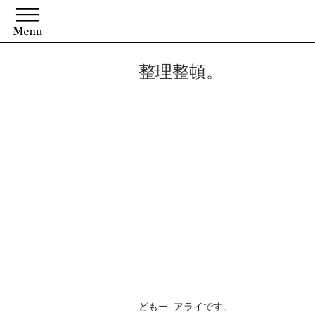
整理整頓。
どもー アライです。