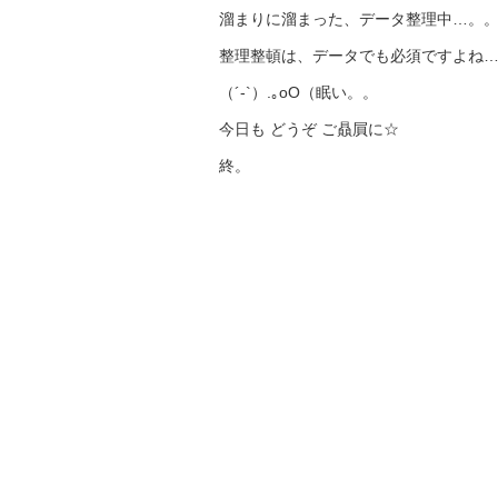
溜まりに溜まった、データ整理中…。
整理整頓は、データでも必須ですよね
（´-`）.｡oO（眠い。。
今日も どうぞ ご贔屓に☆
終。