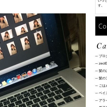
いつ
す。
ブロ
zec
髪の
髪の
ごは
ベイ
アライ