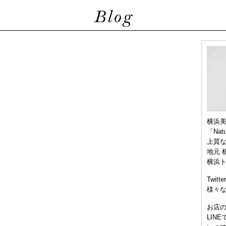
横浜
「Nat
上質
地元 
横浜
Twitt
様々
お店
LIN