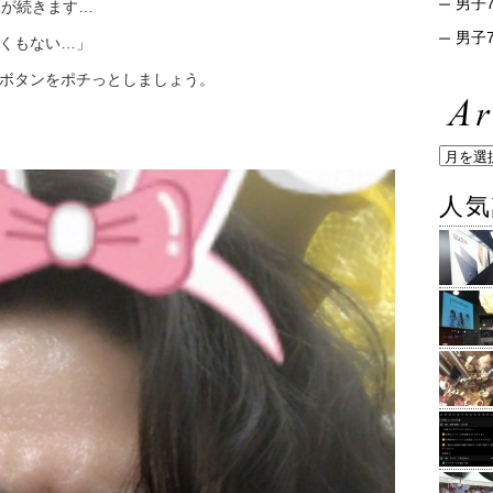
男子7
像が続きます…
男子7
くもない…」
ボタンをポチっとしましょう。
人気