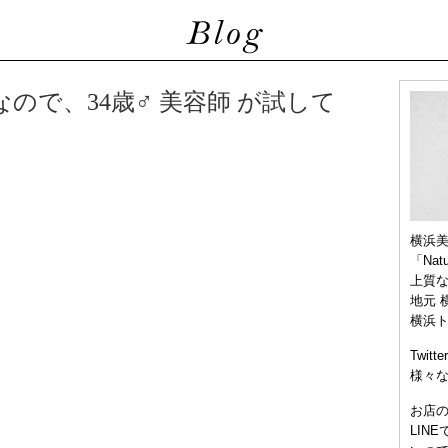
能！なので、34歳♂ 美容師 が試して
横浜
「Nat
上質
地元 
横浜
Twitt
様々
お店
LIN