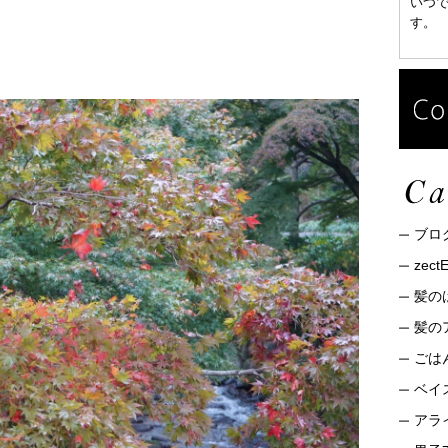
いつ
す。
ブロ
zec
髪の
髪の
ごは
ベイ
アライ