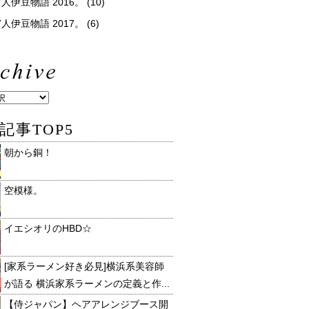
人伊豆物語 2016。
(10)
人伊豆物語 2017。
(6)
記事TOP5
朝から銅！
空模様。
イエシオリのHBD☆
[家系ラーメン好き必見]横浜系美容師
が語る 横浜家系ラーメンの定義と作...
【侍ジャパン】ヘアアレンジブース開