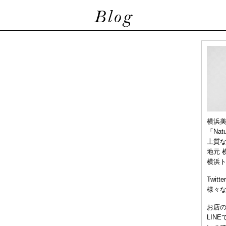
横浜
「Nat
上質
地元 
横浜
Twitt
様々
お店
LIN