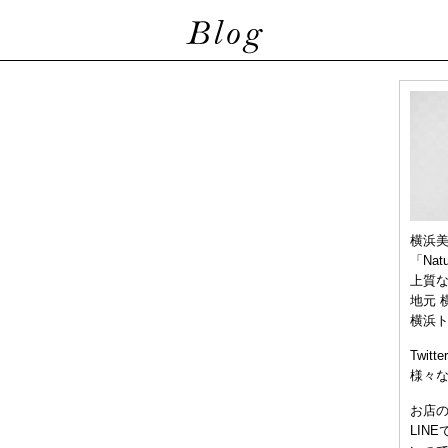
横浜
「Nat
上質
地元 
横浜
Twitt
様々
お店
LIN