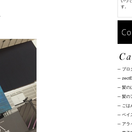
いつ
す。
ト
ブロ
zec
髪の
髪の
ごは
ベイ
アライ