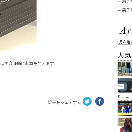
男子7
男子7
人気
日は美容師脳に刺激を与えます。
た。...
記事をシェアする