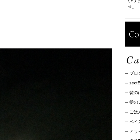
いつ
す。
ブロ
zec
髪の
髪の
ごは
ベイ
アライ