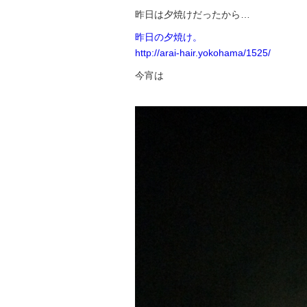
昨日は夕焼けだったから…
昨日の夕焼け。
http://arai-hair.yokohama/1525/
今宵は