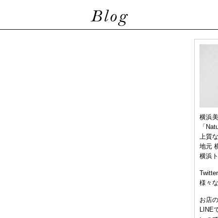
横浜
「Nat
上質
地元 
横浜
Twitt
様々
お店
LIN