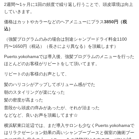
2週間〜1ヶ月に1回の頻度で繰り返し行うことで、頭皮環境は向上
していきます。
価格はカットやカラーなどのヘアメニューにプラス
3850円（税
込）
（強髪プログラムのみの場合は別途シャンプードライ料金1100
円〜1650円（税込）（長さにより異なる）を頂戴します）
Puerto.yokohamaでは導入後、強髪プログラムのメニューを行った
ほとんどのお客様がリピートをして頂いてます。
リピートのお客様のお声として、
髪のハリコシがアップしてボリューム感がでた
朝のスタイリングが楽になった
髪の密度が高まった
普段から頭皮の痒みがあったが、それが治まった
などなど、良いお声を頂戴してます☆
横浜駅東口近辺では、まだ導入サロンも少なくPuerto.yokohamaで
はリラクゼーション効果の高いシャンプーブースと個室の施術ブー