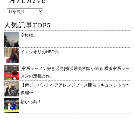
人気記事TOP5
空模様。
イエシオリのHBD☆
[家系ラーメン好き必見]横浜系美容師が語る 横浜家系ラー
メンの定義と作...
【侍ジャパン】ヘアアレンジブース開催ドキュメント☆〜
後編〜...
朝から銅！