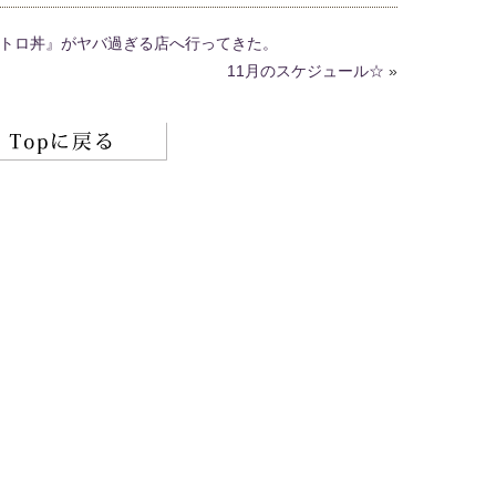
トロ丼』がヤバ過ぎる店へ行ってきた。
11月のスケジュール☆
»