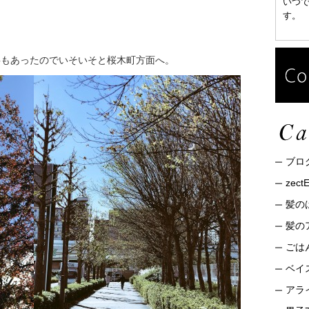
いつ
す。
事もあったのでいそいそと桜木町方面へ。
ブロ
zec
髪の
髪の
ごは
ベイ
アライ