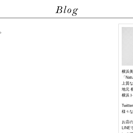
。
横浜
「Nat
上質
地元 
横浜
Twitt
様々
お店
LIN