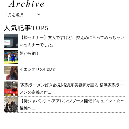
人気記事TOP5
【松セミナー】友人ですけど、控えめに言ってめっちゃい
いセミナーでした。...
朝から銅！
イエシオリのHBD☆
[家系ラーメン好き必見]横浜系美容師が語る 横浜家系ラー
メンの定義と作...
【侍ジャパン】ヘアアレンジブース開催ドキュメント☆〜
後編〜...