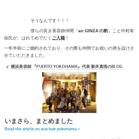
そうなんです！！！
僕らの良き美容師仲間『
air GINZA の豹
』こと中村有
佑氏が、はれてめでたく
ご入籍
！
一年半前にご婚約されており、その際も仲間でお祝いの席を設けさ
せていただきました。